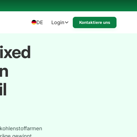
DE
Login
Kontaktiere uns
ixed
en
l
 kohlenstoffarmen
träge gewinnt.