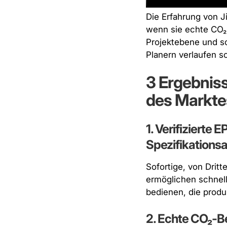
Die Erfahrung von J
wenn sie echte CO₂
Projektebene und s
Planern verlaufen s
3 Ergebniss
des Markte
1. Verifizierte
Spezifikations
Sofortige, von Drit
ermöglichen schnell
bedienen, die prod
2. Echte CO₂-B