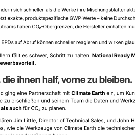
ndern sich schneller, als die Werke ihre Mischungsblätter akt
etzt exakte, produktspezifische GWP-Werte – keine Durchsch
teams haben CO₂-Obergrenzen, die Hersteller einhalten müs
 EPDs auf Abruf können schneller reagieren und wirken glau
ern fällt es schwer, Schritt zu halten.
National Ready 
ewerbsvorteil.
die ihnen half, vorne zu bleiben.
d ging eine Partnerschaft mit
Climate Earth
ein, um Ku
te zu erschließen und seinem Team die Daten und Werk
g
als auch
für CO₂ zu planen.
lären Jim Little, Director of Technical Sales, und John H
es, wie die Werkzeuge von Climate Earth die technische