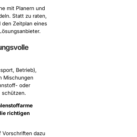
he mit Planern und
ln. Statt zu raten,
den Zeitplan eines
 Lösungsanbieter.
ungsvolle
port, Betrieb),
nen Mischungen
nstoff- oder
 schützen.
lenstoffarme
ie richtigen
f Vorschriften dazu