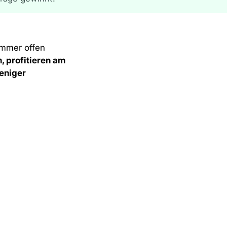
immer offen
 profitieren am
eniger