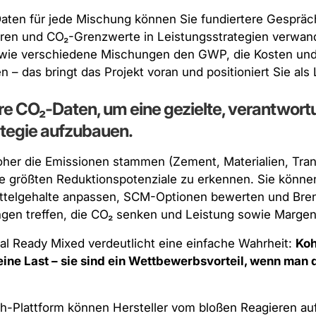
aten für jede Mischung können Sie fundiertere Gespräc
en und CO₂-Grenzwerte in Leistungsstrategien verwande
 wie verschiedene Mischungen den GWP, die Kosten und 
n – das bringt das Projekt voran und positioniert Sie als
hre CO₂-Daten, um eine gezielte, verantwort
tegie aufzubauen.
er die Emissionen stammen (Zement, Materialien, Trans
hre größten Reduktionspotenziale zu erkennen. Sie kön
ittelgehalte anpassen, SCM-Optionen bewerten und Bren
ngen treffen, die CO₂ senken
und
Leistung sowie Margen
l Ready Mixed verdeutlicht eine einfache Wahrheit:
Koh
eine Last – sie sind ein Wettbewerbsvorteil, wenn man d
th-Plattform können Hersteller vom bloßen Reagieren au