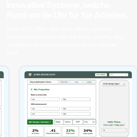
Innovative Systeme, welche
Rund um die Uhr für Sie Arbeiten
Meet EPD, GWP, and low carbon concrete
requirements faster with the tools, reports, and
workflows producers need to earn customer
trust.